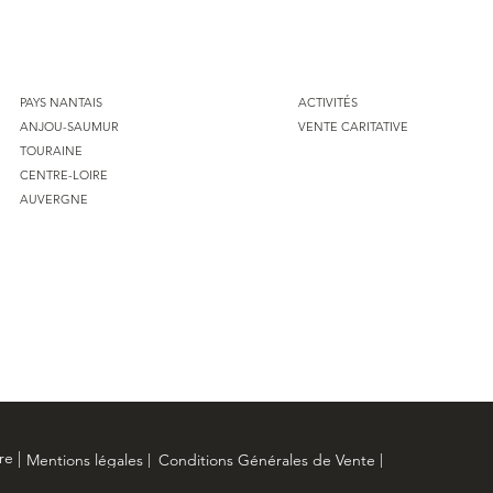
PAYS NANTAIS
ACTIVITÉS
ANJOU-SAUMUR
VENTE CARITATIVE
TOURAINE
CENTRE-LOIRE
AUVERGNE
re |
Mentions légales |
Conditions Générales de Vente |